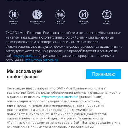
© ОАО «Моя Планета». Все права на любые материалы, опубликованные
на сайте, защищены в соответствии с российским и международным
законодательством об авторском праве и смежных правах.
Использование любых аудио-, фото- и видеоматериалов, размещенных на
сайте, допускается только с разрешения правообладателя и ссылкой на
сайт
moya-planeta.ru
. Адрес для направления юридически значимых
сообщений:
info@moya-planeta.ru
.
Мы используем
Правила сайта
Работа с cookie-файлами
Принимаю
cookie-файлы
Защита персональных данных
Обработка персональных данных
Согласие на обработку персональных данных
Настоящим информируем, что ОАО «Моя Планета» использует
технологию Cookie в целях обеспечения доступа к функционалу сайта
с доменным именем
https://moya-planeta.ru/
(далее — Сайт),
оптимизации и персонализации размещаемого контента,
таргетирования рекламных материалов, а также проведения
статистических и иных исследований для улучшения
пользовательского опыта, в том числе с размещением тегов
системы веб-аналитики «Яндекс Метрика». Нажимая кнопку
«Принимаю» и продолжая использовать Сайт, Вы подтверждаете, что
ознакомлены, понимаете и согласны с положениями