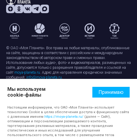
© ОАО «Моя Планета». Все права на любые материалы, опубликованные
на сайте, защищены в соответствии с российским и международным
законодательством об авторском праве и смежных правах.
Использование любых аудио-, фото- и видеоматериалов, размещенных на
сайте, допускается только с разрешения правообладателя и ссылкой на
сайт
moya-planeta.ru
. Адрес для направления юридически значимых
сообщений:
info@moya-planeta.ru
.
Мы используем
Правила сайта
Работа с cookie-файлами
Принимаю
cookie-файлы
Защита персональных данных
Обработка персональных данных
Согласие на обработку персональных данных
Настоящим информируем, что ОАО «Моя Планета» использует
технологию Cookie в целях обеспечения доступа к функционалу сайта
с доменным именем
https://moya-planeta.ru/
(далее — Сайт),
оптимизации и персонализации размещаемого контента,
таргетирования рекламных материалов, а также проведения
статистических и иных исследований для улучшения
пользовательского опыта, в том числе с размещением тегов