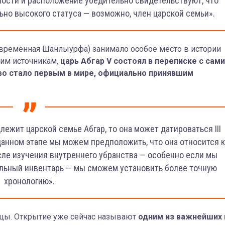
ости и расположение убедительно свидетельствуют, что
ьно высокого статуса — возможно, член царской семьи».
овременная Шанлыурфа) занимало особое место в истории
ким источникам,
царь Абгар V состоял в переписке с сам
во стало первым в мире, официально принявшим
ежит царской семье Абгар, то она может датироваться III
данном этапе мы можем предположить, что она относится к
после изучения внутреннего убранства — особенно если мы
альный инвентарь — мы сможем установить более точную
хронологию».
ицы. Открытие уже сейчас называют
одним из важнейших 