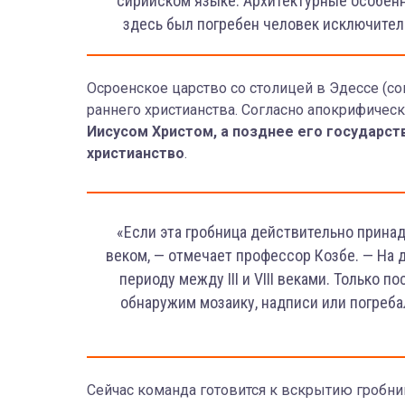
сирийском языке. Архитектурные особенн
здесь был погребен человек исключител
Осроенское царство со столицей в Эдессе (с
раннего христианства. Согласно апокрифичес
Иисусом Христом, а позднее его государст
христианство
.
«Если эта гробница действительно принадл
веком, — отмечает профессор Козбе. — На 
периоду между III и VIII веками. Только 
обнаружим мозаику, надписи или погреб
Сейчас команда готовится к вскрытию гробн