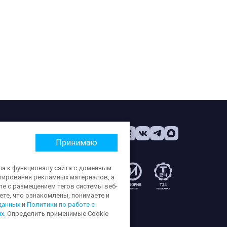
Принимаю
па к функционалу сайта с доменным
етирования рекламных материалов, а
:
ле с размещением тегов системы веб-
те, что ознакомлены, понимаете и
данных
и
Политики по работе с
ых
. Определить применимые Cookie
ерсональных данных