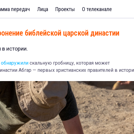
амма передач
Лица
Проекты
О телеканале
ронение библейской царской династии
 в истории.
и
обнаружили
скальную гробницу, которая может
настии Абгар — первых христианских правителей в истори