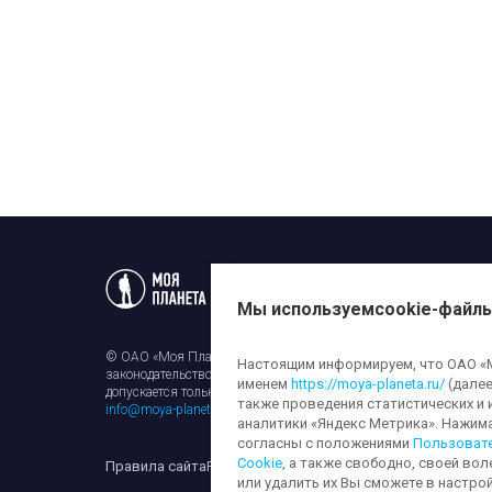
Статьи
Новости
Телеп
Мы используем
cookie-файл
© ОАО «Моя Планета». Все права на любые материалы, опубли
Настоящим информируем, что ОАО «Мо
законодательством об авторском праве и смежных правах. Исп
именем
https://moya-planeta.ru/
(далее
допускается только с разрешения правообладателя и ссылкой н
также проведения статистических и 
info@moya-planeta.ru
.
аналитики «Яндекс Метрика». Нажим
согласны с положениями
Пользоват
Cookie
, а также свободно, своей вол
Правила сайта
Работа с cookie-файлами
Защита персона
или удалить их Вы сможете в настрой