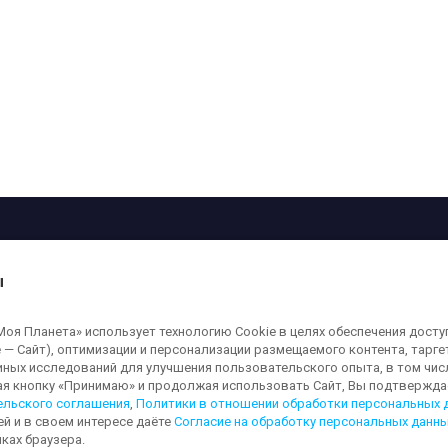
рограмма
Лица
Проекты
О телеканале
ы
кованные на сайте, защищены в соответствии с российским и международным
я Планета» использует технологию Cookie в целях обеспечения досту
ользование любых аудио-, фото- и видеоматериалов, размещенных на сайте,
 — Сайт), оптимизации и персонализации размещаемого контента, тарг
а сайт
moya-planeta.ru
. Адрес для направления юридически значимых сообщений
иных исследований для улучшения пользовательского опыта, в том чис
ая кнопку «Принимаю» и продолжая использовать Сайт, Вы подтверждае
ельского соглашения
,
Политики в отношении обработки персональных 
ей и в своем интересе даёте
Согласие на обработку персональных данн
льных данных
Обработка персональных данных
Согласие на обработку п
ках браузера.