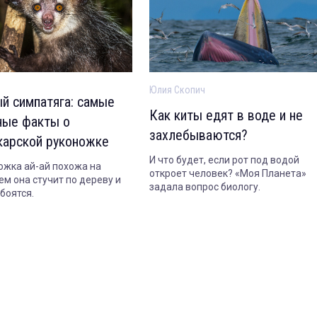
Юлия Скопич
й симпатяга: самые
Как киты едят в воде и не
ные факты о
захлебываются?
карской руконожке
И что будет, если рот под водой
ожка ай-ай похожа на
откроет человек? «Моя Планета»
ем она стучит по дереву и
задала вопрос биологу.
боятся.