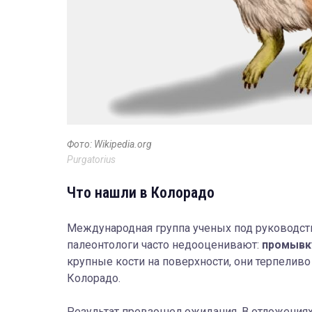
Фото: Wikipedia.org
Purgatorius
Что нашли в Колорадо
Международная группа ученых под руководст
палеонтологи часто недооценивают:
промывку
крупные кости на поверхности, они терпелив
Колорадо.
Результат превзошел ожидания. В отложениях