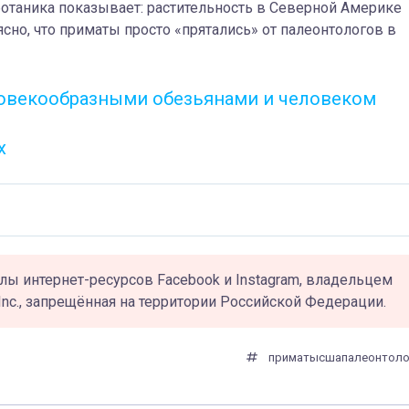
ботаника показывает: растительность в Северной Америке
сно, что приматы просто «прятались» от палеонтологов в
овекообразными обезьянами и человеком
х
лы интернет-ресурсов Facebook и Instagram, владельцем
Inc., запрещённая на территории Российской Федерации.
приматы
сша
палеонтоло