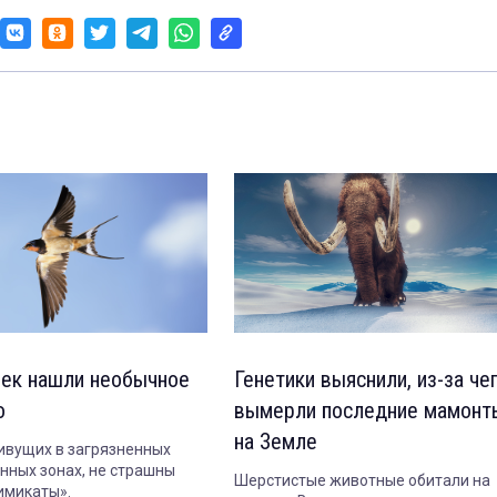
чек нашли необычное
Генетики выяснили, из-за че
о
вымерли последние мамонт
на Земле
ивущих в загрязненных
ных зонах, не страшны
Шерстистые животные обитали на
имикаты».