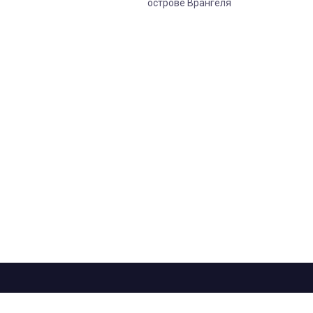
острове Врангеля
рограмма
Лица
Проекты
О телеканале