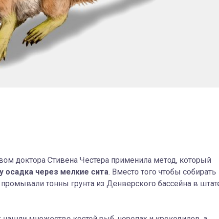
вом доктора Стивена Честера применила метод, который
 осадка через мелкие сита
. Вместо того чтобы собирать
о промывали тонны грунта из Денверского бассейна в штат
 нашли множество костей рыб, черепах и крокодилов, а