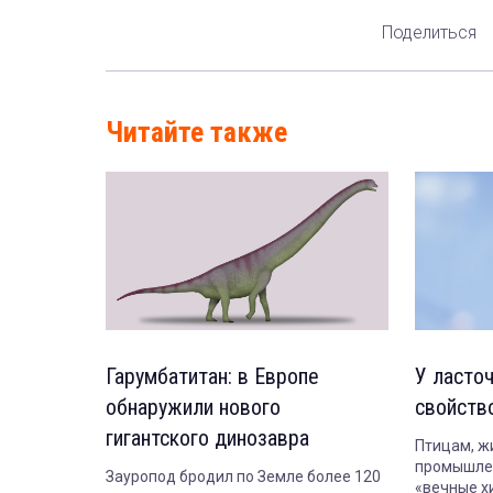
Поделиться
Читайте также
Гарумбатитан: в Европе
У ласто
обнаружили нового
свойств
гигантского динозавра
Птицам, ж
промышлен
Зауропод бродил по Земле более 120
«вечные х