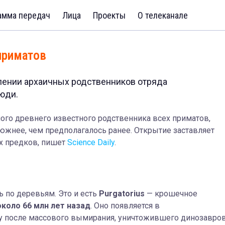
амма передач
Лица
Проекты
О телеканале
приматов
лении архаичных родственников отряда
юди.
мого древнего известного родственника всех приматов,
южнее, чем предполагалось ранее. Открытие заставляет
х предков, пишет
Science Daily
.
ь по деревьям. Это и есть
Purgatorius
— крошечное
около 66 млн лет назад
. Оно появляется в
у после массового вымирания, уничтожившего динозавров