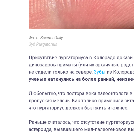
Фото: ScienceDaily
Зуб Purgatorius
Присутствие пургаториуса в Колорадо доказы
динозавров приматы (или их архаичные родст
не сидели только на севере.
Зубы
из Колорадо
ученые наткнулись на более ранний, неизв
Любопытно, что полтора века палеонтологи в
пропуская мелочь. Как только применили сита,
что пургаториус должен был жить и южнее.
Раньше считалось, что отсутствие пургаториу
астероида, вызвавшего мел-палеогеновое вым