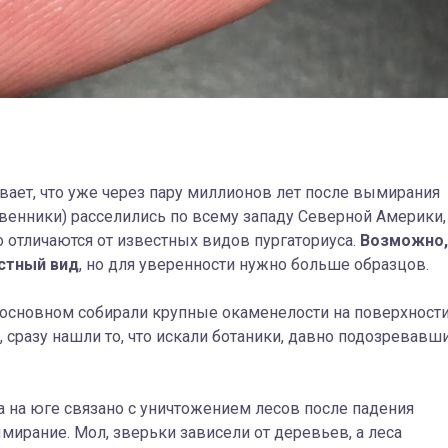
вает, что уже через пару миллионов лет после вымирания
венники) расселились по всему западу Северной Америки,
 отличаются от известных видов пургаториуса.
Возможно,
естный вид
, но для уверенности нужно больше образцов.
 основном собирали крупные окаменелости на поверхности
 сразу нашли то, что искали ботаники, давно подозревавши
са на юге связано с уничтожением лесов после падения
ирание. Мол, зверьки зависели от деревьев, а леса