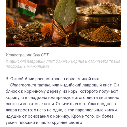
Иллюстрация: Chat GPT
Индийский лавровый лист ближе к корице и отличается тремя
продольными жилками
В Южной Азии распространен совсем иной вид
—
Cinnamomum tamala
, или индийский лавровый лист. Он
близок к коричному дереву, из коры которого получают
корицу, и в сладковатом привкусе этого листа явственно
слышны знакомые ноты. Отличить его от благородного
лавра просто: у него не одна, а три параллельные жилки,
идущие от основания к кончику. Кроме того, он более
узкий, плоский и часто крупнее своего