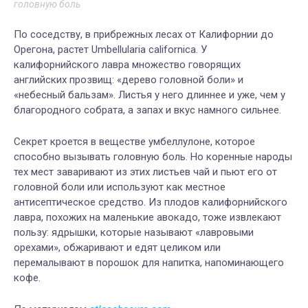
головную боль
По соседству, в прибрежных лесах от Калифорнии до
Орегона, растет Umbellularia californica. У
калифорнийского лавра множество говорящих
английских прозвищ: «дерево головной боли» и
«небесный бальзам». Листья у него длиннее и уже, чем у
благородного собрата, а запах и вкус намного сильнее.
Секрет кроется в веществе умбеллулоне, которое
способно вызывать головную боль. Но коренные народы
тех мест заваривают из этих листьев чай и пьют его от
головной боли или используют как местное
антисептическое средство. Из плодов калифорнийского
лавра, похожих на маленькие авокадо, тоже извлекают
пользу: ядрышки, которые называют «лавровыми
орехами», обжаривают и едят целиком или
перемалывают в порошок для напитка, напоминающего
кофе.