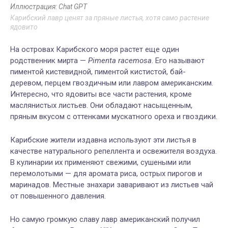
Иллюстрация: Chat GPT
Карибский лавр ценят за пряные листья, хотя само растение
ядовито
На островах Карибского моря растет еще один
родственник мирта —
Pimenta racemosa
. Его называют
пиментой кистевидной, пиментой кистистой, бай-
деревом, перцем гвоздичным или лавром американским.
Интересно, что ядовиты все части растения, кроме
маслянистых листьев. Они обладают насыщенным,
пряным вкусом с оттенками мускатного ореха и гвоздики.
Карибские жители издавна используют эти листья в
качестве натурального репеллента и освежителя воздуха.
В кулинарии их применяют свежими, сушеными или
перемолотыми — для аромата риса, острых пирогов и
маринадов. Местные знахари заваривают из листьев чай
от повышенного давления.
Но самую громкую славу лавр американский получил