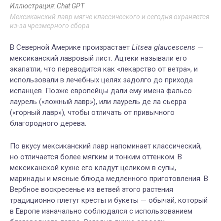
Иллюстрация: Chat GPT
Мексиканский лавр мягче классического и сегодня охраняется
из-за чрезмерного сбора
В Северной Америке произрастает
Litsea glaucescens
—
мексиканский лавровый лист. Ацтеки называли его
экапатли, что переводится как «лекарство от ветра», и
использовали в лечебных целях задолго до прихода
испанцев. Позже европейцы дали ему имена фальсо
лаурель («ложный лавр»), или лаурель де ла сьерра
(«горный лавр»), чтобы отличать от привычного
благородного дерева.
По вкусу мексиканский лавр напоминает классический,
но отличается более мягким и тонким оттенком. В
мексиканской кухне его кладут целиком в супы,
маринады и мясные блюда медленного приготовления. В
Вербное воскресенье из ветвей этого растения
традиционно плетут кресты и букеты — обычай, который
в Европе изначально соблюдался с использованием