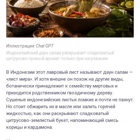
Иллюстрация: Chat GPT
Индонезийский даун салам раскрывает сладковатый
цитрусово-пряный аромат только при нагревании
В Индонезии этот лавровый лист называют даун салам —
«лист мира». И хотя внешне он похож на другие виды,
ботанически принадлежит к семейству миртовых и
приходится родственником гвоздичному дереву.
Сушеные индонезийские листья ломкие и почти не пахнут.
Но стоит обжарить их в масле или залить горячей
жидкостью, как они раскрывают сладковатый
цитрусово-землистый букет, напоминающий смесь
корицы и кардамона.