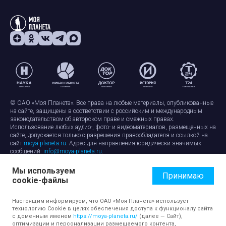
© ОАО «Моя Планета». Все права на любые материалы, опубликованные
на сайте, защищены в соответствии с российским и международным
законодательством об авторском праве и смежных правах.
Использование любых аудио-, фото- и видеоматериалов, размещенных на
сайте, допускается только с разрешения правообладателя и ссылкой на
сайт
moya-planeta.ru
. Адрес для направления юридически значимых
сообщений:
info@moya-planeta.ru
.
Мы используем
Правила сайта
Работа с cookie-файлами
Принимаю
cookie-файлы
Защита персональных данных
Обработка персональных данных
Согласие на обработку персональных данных
Настоящим информируем, что ОАО «Моя Планета» использует
технологию Cookie в целях обеспечения доступа к функционалу сайта
с доменным именем
https://moya-planeta.ru/
(далее — Сайт),
оптимизации и персонализации размещаемого контента,