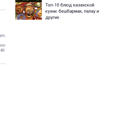
Топ-10 блюд казахской
кухни: бешбармак, палау и
другие
ал,
что
 40