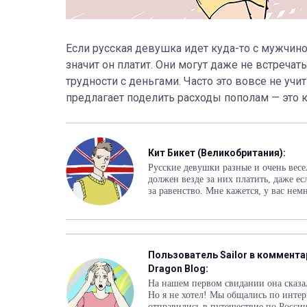
Если русская девушка идет куда-то с мужчино
значит он платит. Они могут даже не встречать
трудности с деньгами. Часто это вовсе не учи
предлагает поделить расходы пополам
— это 
Кит Бикет (Великобритания):
Русские девушки разные и очень весе
должен везде за них платить, даже ес
за равенство. Мне кажется, у вас нем
Пользователь Sailor в комментар
Dragon Blog:
На нашем первом свидании она сказал
Но я не хотел! Мы общались по интер
отправились в путешествие по России, 