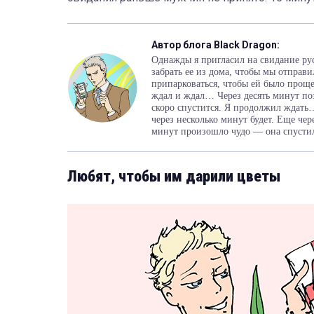
Автор блога Black Dragon:
Однажды я пригласил на свидание ру
забрать ее из дома, чтобы мы отправи
припарковаться, чтобы ей было проще
ждал и ждал… Через десять минут поз
скоро спустится. Я продолжил ждать…
через несколько минут будет. Еще чер
минут произошло чудо — она спустил
Любят, чтобы им дарили цветы