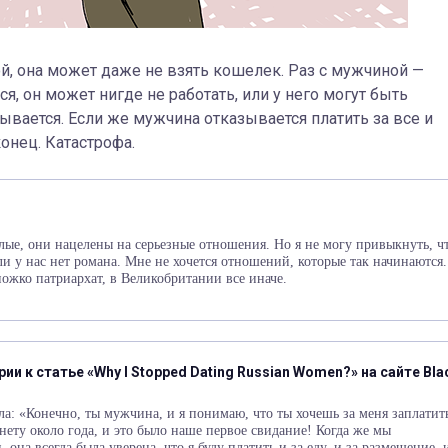
й, она может даже не взять кошелек. Раз с мужчиной —
ся, он может нигде не работать, или у него могут быть
тывается. Если же мужчина отказывается платить за все и
конец. Катастрофа.
лые, они нацелены на серьезные отношения. Но я не могу привыкнуть, ч
ли у нас нет романа. Мне не хочется отношений, которые так начинаются.
ножко патриархат, в Великобритании все иначе.
ии к статье «Why I Stopped Dating Russian Women?» на сайте Bla
а: «Конечно, ты мужчина, и я понимаю, что ты хочешь за меня заплатит
нету около года, и это было наше первое свидание! Когда же мы
она всегда была уверена, что я буду платить и за еду, и за размещение, 