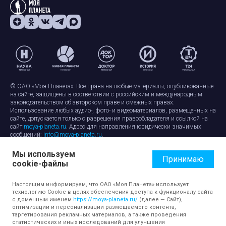
© ОАО «Моя Планета». Все права на любые материалы, опубликованные
на сайте, защищены в соответствии с российским и международным
законодательством об авторском праве и смежных правах.
Использование любых аудио-, фото- и видеоматериалов, размещенных на
сайте, допускается только с разрешения правообладателя и ссылкой на
сайт
moya-planeta.ru
. Адрес для направления юридически значимых
сообщений:
info@moya-planeta.ru
.
Мы используем
Правила сайта
Работа с cookie-файлами
Принимаю
cookie-файлы
Защита персональных данных
Обработка персональных данных
Согласие на обработку персональных данных
Настоящим информируем, что ОАО «Моя Планета» использует
технологию Cookie в целях обеспечения доступа к функционалу сайта
с доменным именем
https://moya-planeta.ru/
(далее — Сайт),
оптимизации и персонализации размещаемого контента,
таргетирования рекламных материалов, а также проведения
статистических и иных исследований для улучшения