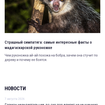
Страшный симпатяга: самые интересные факты о
мадагаскарской руконожке
Чем руконожка ай-ай похожа на бобра, зачем она стучит по
дереву и почему ее боятся.
НОВОСТИ
7 августа 2026
Гормон неандертальцев до сих пор влияет на мышечную