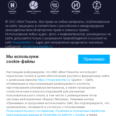
© ОАО «Моя Планета». Все права на любые материалы, опубликованные
на сайте, защищены в соответствии с российским и международным
законодательством об авторском праве и смежных правах.
Использование любых аудио-, фото- и видеоматериалов, размещенных на
сайте, допускается только с разрешения правообладателя и ссылкой на
сайт
moya-planeta.ru
. Адрес для направления юридически значимых
сообщений:
info@moya-planeta.ru
.
Мы используем
Правила сайта
Работа с cookie-файлами
Принимаю
cookie-файлы
Защита персональных данных
Обработка персональных данных
Согласие на обработку персональных данных
Настоящим информируем, что ОАО «Моя Планета» использует
технологию Cookie в целях обеспечения доступа к функционалу сайта
с доменным именем
https://moya-planeta.ru/
(далее — Сайт),
оптимизации и персонализации размещаемого контента,
таргетирования рекламных материалов, а также проведения
статистических и иных исследований для улучшения
пользовательского опыта, в том числе с размещением тегов
системы веб-аналитики «Яндекс Метрика». Нажимая кнопку
«Принимаю» и продолжая использовать Сайт, Вы подтверждаете, что
ознакомлены, понимаете и согласны с положениями
Пользовательского соглашения
,
Политики в отношении обработки
персональных данных
и
Политики по работе с Cookie
, а также