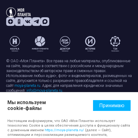
© ОАО «Моя Планета». Все права на любые материалы, опубликованные
на сайте, защищены в соответствии с российским и международным
законодательством об авторском праве и смежных правах.
Использование любых аудио-, фото- и видеоматериалов, размещенных на
сайте, допускается только с разрешения правообладателя и ссылкой на
сайт
moya-planeta.ru
. Адрес для направления юридически значимых
сообщений:
info@moya-planeta.ru
.
Мы используем
Правила сайта
Работа с cookie-файлами
Принимаю
cookie-файлы
Защита персональных данных
Обработка персональных данных
Согласие на обработку персональных данных
Настоящим информируем, что ОАО «Моя Планета» использует
технологию Cookie в целях обеспечения доступа к функционалу сайта
с доменным именем
https://moya-planeta.ru/
(далее — Сайт),
оптимизации и персонализации размещаемого контента,