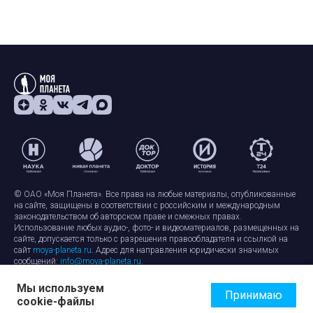
© ОАО «Моя Планета». Все права на любые материалы, опубликованные
на сайте, защищены в соответствии с российским и международным
законодательством об авторском праве и смежных правах.
Использование любых аудио-, фото- и видеоматериалов, размещенных на
сайте, допускается только с разрешения правообладателя и ссылкой на
сайт
moya-planeta.ru
. Адрес для направления юридически значимых
сообщений:
info@moya-planeta.ru
.
Мы используем
Правила сайта
Работа с cookie-файлами
Принимаю
cookie-файлы
Защита персональных данных
Обработка персональных данных