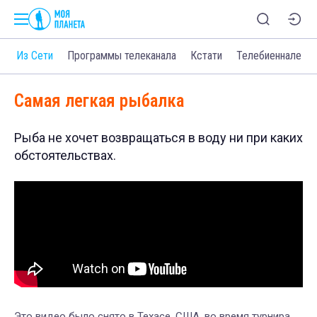
о
Из Сети
Программы телеканала
Кстати
Телебиеннале
Самая легкая рыбалка
Рыба не хочет возвращаться в воду ни при каких
обстоятельствах.
Это видео было снято в Техасе, США, во время турнира