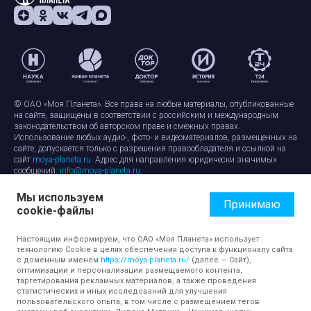
© ОАО «Моя Планета». Все права на любые материалы, опубликованные
на сайте, защищены в соответствии с российским и международным
законодательством об авторском праве и смежных правах.
Использование любых аудио-, фото- и видеоматериалов, размещенных на
сайте, допускается только с разрешения правообладателя и ссылкой на
сайт
moya-planeta.ru
. Адрес для направления юридически значимых
сообщений:
info@moya-planeta.ru
.
Мы используем
Правила сайта
Работа с cookie-файлами
Принимаю
cookie-файлы
Защита персональных данных
Обработка персональных данных
Согласие на обработку персональных данных
Настоящим информируем, что ОАО «Моя Планета» использует
технологию Cookie в целях обеспечения доступа к функционалу сайта
с доменным именем
https://moya-planeta.ru/
(далее — Сайт),
оптимизации и персонализации размещаемого контента,
таргетирования рекламных материалов, а также проведения
статистических и иных исследований для улучшения
пользовательского опыта, в том числе с размещением тегов