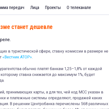
амма передач
Лица
Проекты
О телеканале
изме станет дешевле
реле.
щих в туристической сфере, ставку комиссии в размере не
ет
«Вестник АТОР»
.
турагентства обычно платят банкам 1,25–1,8% от каждой
о которому ставка снижается до максимум 1%, будет
да.
ий, принимающих карты, а для тех, чей код MCC указан в
анки и платежные системы определяют, продажей каких
зация. В решении Центробанка перечислены 568 различных