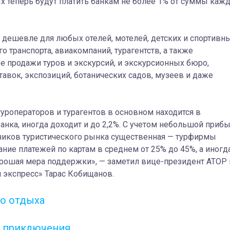
х теперь будут платить банкам не более 1% от суммы каж
 дешевле для любых отелей, мотелей, детских и спортивн
 транспорта, авиакомпаний, турагентств, а также
 продажи туров и экскурсий, и экскурсионных бюро,
авок, экспозиций, ботанических садов, музеев и даже
уроператоров и турагентов в основном находится в
банка, иногда доходит и до 2,2%. С учетом небольшой приб
тников туристического рынка существенная — турфирмы
ие платежей по картам в среднем от 25% до 45%, а иногд
орошая мера поддержки», — заметил вице-президент АТОР 
 экспресс» Тарас Кобищанов.
го отдыха
ри приключения