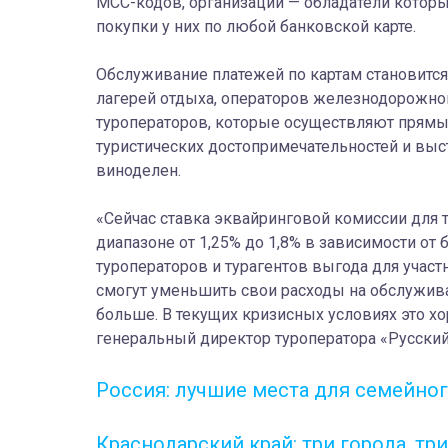
MCC-кодов, организации — обладатели которы
покупки у них по любой банковской карте.
Обслуживание платежей по картам становится
лагерей отдыха, операторов железнодорожного
туроператоров, которые осуществляют прямые
туристических достопримечательностей и выст
виноделен.
«Сейчас ставка эквайринговой комиссии для т
диапазоне от 1,25% до 1,8% в зависимости от 
туроператоров и турагентов выгода для учас
смогут уменьшить свои расходы на обслуживан
больше. В текущих кризисных условиях это х
генеральный директор туроператора «Русский
Россия: лучшие места для семейно
Краснодарский край: три города, т