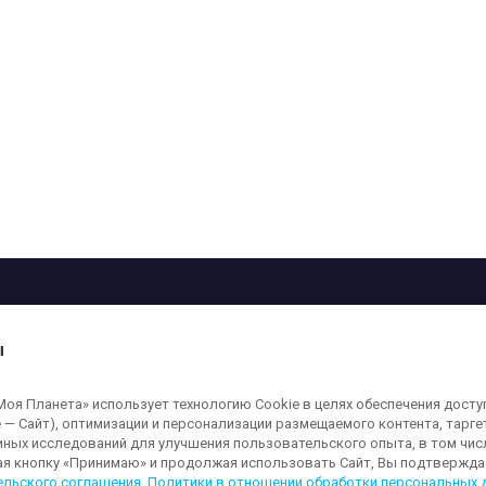
рограмма
Лица
Проекты
О телеканале
ы
кованные на сайте, защищены в соответствии с российским и международным
я Планета» использует технологию Cookie в целях обеспечения досту
ользование любых аудио-, фото- и видеоматериалов, размещенных на сайте,
 — Сайт), оптимизации и персонализации размещаемого контента, тарг
а сайт
moya-planeta.ru
. Адрес для направления юридически значимых сообщений
иных исследований для улучшения пользовательского опыта, в том чис
ая кнопку «Принимаю» и продолжая использовать Сайт, Вы подтверждае
ельского соглашения
,
Политики в отношении обработки персональных 