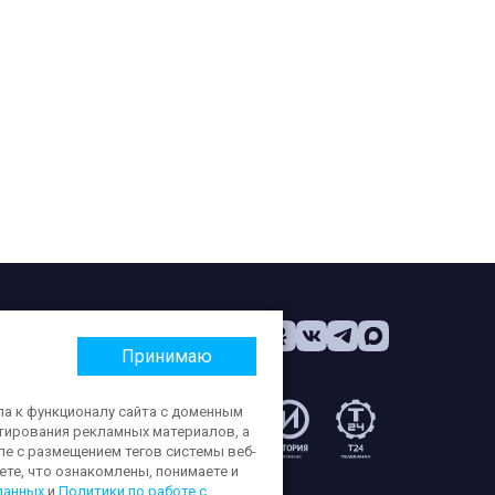
Принимаю
па к функционалу сайта с доменным
етирования рекламных материалов, а
:
ле с размещением тегов системы веб-
те, что ознакомлены, понимаете и
данных
и
Политики по работе с