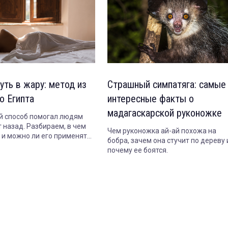
уть в жару: метод из
Страшный симпатяга: самые
о Египта
интересные факты о
мадагаскарской руконожке
 способ помогал людям
 назад. Разбираем, в чем
Чем руконожка ай-ай похожа на
т и можно ли его применять
бобра, зачем она стучит по дереву 
почему ее боятся.