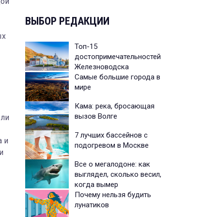
дой
ВЫБОР РЕДАКЦИИ
ых
Топ-15
достопримечательностей
Железноводска
Самые большие города в
мире
Кама: река, бросающая
вызов Волге
ыли
7 лучших бассейнов с
а и
подогревом в Москве
и
Все о мегалодоне: как
выглядел, сколько весил,
когда вымер
Почему нельзя будить
лунатиков