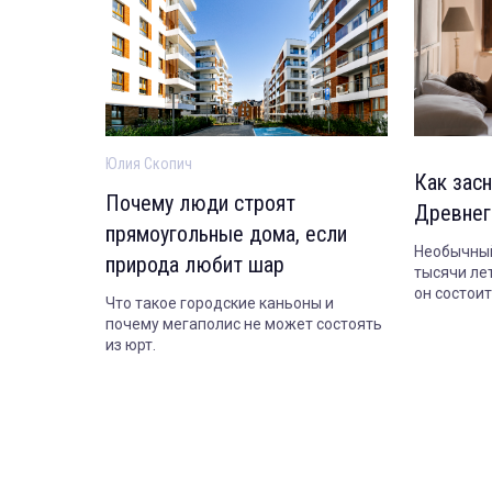
Юлия Скопич
Как засн
Почему люди строят
Древнег
прямоугольные дома, если
Необычный
природа любит шар
тысячи лет
он состои
Что такое городские каньоны и
сегодня.
почему мегаполис не может состоять
из юрт.