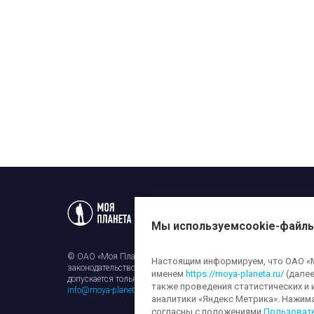
Статьи
Новости
Телеп
Мы используем
cookie-файл
© ОАО «Моя Планета». Все права на любые материалы, опубли
Настоящим информируем, что ОАО «Мо
законодательством об авторском праве и смежных правах. Исп
именем
https://moya-planeta.ru/
(далее
допускается только с разрешения правообладателя и ссылкой н
также проведения статистических и 
info@moya-planeta.ru
.
аналитики «Яндекс Метрика». Нажим
согласны с положениями
Пользоват