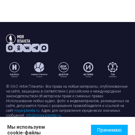
© ОАО «Моя Планета». Все права на любые материалы, опубликованные
на сайте, защищены в соответствии с российским и международным
законодательством об авторском праве и смежных правах.
Использование любых аудио-, фото- и видеоматериалов, размещенных на
сайте, допускается только с разрешения правообладателя и ссылкой на
сайт
moya-planeta.ru
. Адрес для направления юридически значимых
сообщений:
info@moya-planeta.ru
.
Мы используем
Правила сайта
Работа с cookie-файлами
Принимаю
cookie-файлы
Защита персональных данных
Обработка персональных данных