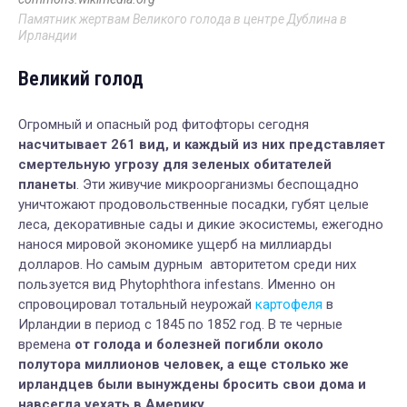
Памятник жертвам Великого голода в центре Дублина в
Ирландии
Великий голод
Огромный и опасный род фитофторы сегодня
насчитывает 261 вид, и каждый из них представляет
смертельную угрозу для зеленых обитателей
планеты
. Эти живучие микроорганизмы беспощадно
уничтожают продовольственные посадки, губят целые
леса, декоративные сады и дикие экосистемы, ежегодно
нанося мировой экономике ущерб на миллиарды
долларов. Но самым дурным авторитетом среди них
пользуется вид Phytophthora infestans. Именно он
спровоцировал тотальный неурожай
картофеля
в
Ирландии в период с 1845 по 1852 год. В те черные
времена
от голода и болезней погибли около
полутора миллионов человек, а еще столько же
ирландцев были вынуждены бросить свои дома и
навсегда уехать в Америку.