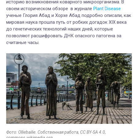
историю возникновения коварного микроорганизма. В
своем историческом обзоре в журнале
Plant Disease
ученые Глория Абад и Хорхе Абад подробно описали, как
мировая наука прошла путь от робких догадок XIX века
до генетических технологий наших дней, которые
позволяют расшифровать ДНК опасного патогена за
считаные часы.
Фото: Olliebailie. Собственная работа, CC BY-SA 4.0,
commons.wikimedia.org