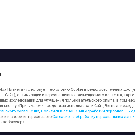
рограмма
Лица
Проекты
О телеканале
ы
кованные на сайте, защищены в соответствии с российским и международным
я Планета» использует технологию Cookie в целях обеспечения досту
ользование любых аудио-, фото- и видеоматериалов, размещенных на сайте,
 — Сайт), оптимизации и персонализации размещаемого контента, тарг
а сайт
moya-planeta.ru
. Адрес для направления юридически значимых сообщений
иных исследований для улучшения пользовательского опыта, в том чис
ая кнопку «Принимаю» и продолжая использовать Сайт, Вы подтверждае
ельского соглашения
,
Политики в отношении обработки персональных 
ей и в своем интересе даёте
Согласие на обработку персональных данн
льных данных
Обработка персональных данных
Согласие на обработку п
ках браузера.