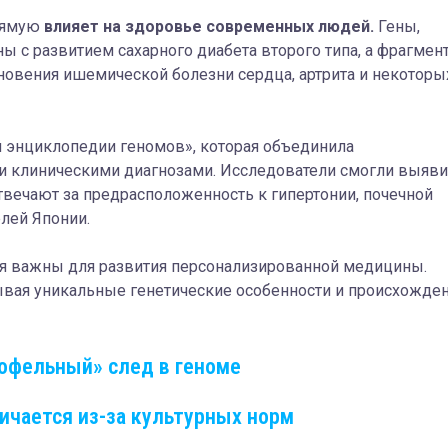
рямую
влияет на здоровье современных людей.
Гены,
ы с развитием сахарного диабета второго типа, а фрагмен
вения ишемической болезни сердца, артрита и некоторы
й энциклопедии геномов», которая объединила
 и клиническими диагнозами. Исследователи смогли выяви
твечают за предрасположенность к гипертонии, почечной
елей Японии.
ия важны для развития персонализированной медицины.
тывая уникальные генетические особенности и происхожде
офельный» след в геноме
ичается из-за культурных норм