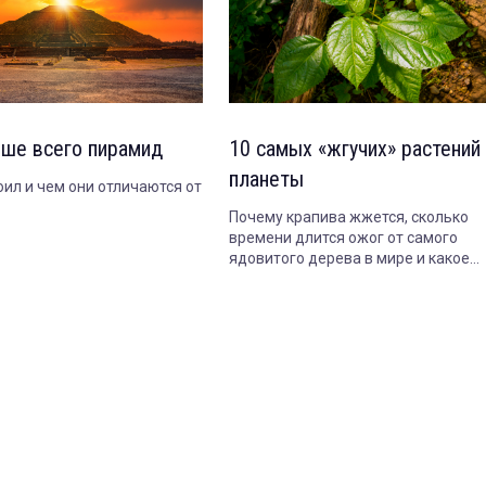
ьше всего пирамид
10 самых «жгучих» растений
планеты
оил и чем они отличаются от
Почему крапива жжется, сколько
времени длится ожог от самого
ядовитого дерева в мире и какое
растение опасно даже когда совсе
засохнет.