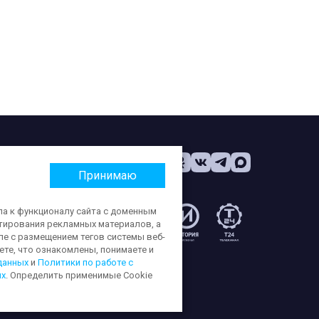
Принимаю
па к функционалу сайта с доменным
етирования рекламных материалов, а
:
ле с размещением тегов системы веб-
те, что ознакомлены, понимаете и
данных
и
Политики по работе с
ых
. Определить применимые Cookie
ерсональных данных