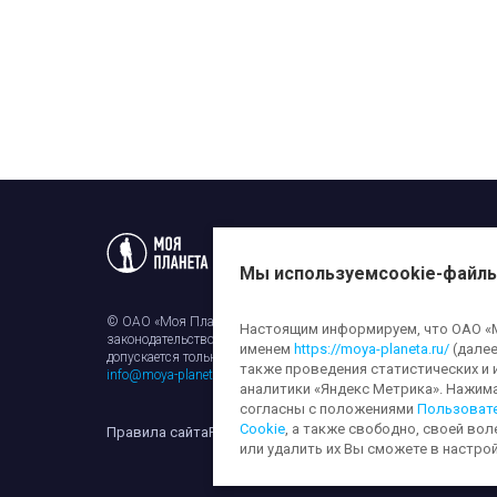
Статьи
Новости
Телеп
Мы используем
cookie-файл
© ОАО «Моя Планета». Все права на любые материалы, опубли
Настоящим информируем, что ОАО «Мо
законодательством об авторском праве и смежных правах. Исп
именем
https://moya-planeta.ru/
(далее
допускается только с разрешения правообладателя и ссылкой н
также проведения статистических и 
info@moya-planeta.ru
.
аналитики «Яндекс Метрика». Нажим
согласны с положениями
Пользоват
Cookie
, а также свободно, своей вол
Правила сайта
Работа с cookie-файлами
Защита персона
или удалить их Вы сможете в настрой