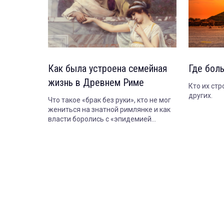
Как была устроена семейная
Где бол
жизнь в Древнем Риме
Кто их стр
других.
Что такое «брак без руки», кто не мог
жениться на знатной римлянке и как
власти боролись с «эпидемией
безбрачия».