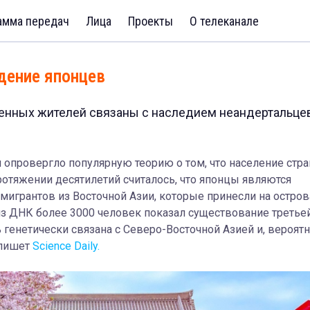
амма передач
Лица
Проекты
О телеканале
дение японцев
менных жителей связаны с наследием неандертальце
опровергло популярную теорию о том, что население стр
ротяжении десятилетий считалось, что японцы являются
мигрантов из Восточной Азии, которые принесли на остров
з ДНК более 3000 человек показал существование третьей
 генетически связана с Северо-Восточной Азией и, вероятн
 пишет
Science Daily.