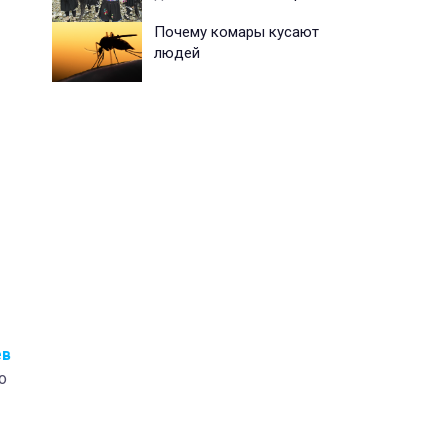
Почему комары кусают
людей
ев
о