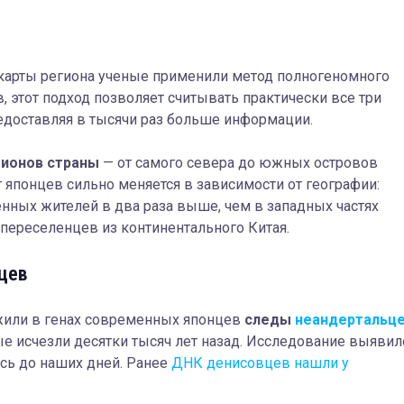
 карты региона ученые применили метод полногеномного
, этот подход позволяет считывать практически все три
едоставляя в тысячи раз больше информации.
гионов страны
— от самого севера до южных островов
т японцев сильно меняется в зависимости от географии:
нных жителей в два раза выше, чем в западных частях
 переселенцев из континентального Китая.
цев
жили в генах современных японцев
следы
неандертальц
е исчезли десятки тысяч лет назад. Исследование выявил
ись до наших дней. Ранее
ДНК денисовцев нашли у