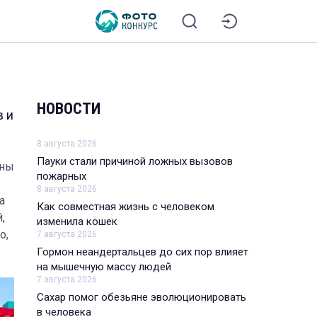
НОВОСТИ
в и
8 августа 2026
Пауки стали причиной ложных вызовов
аны
пожарных
8 августа 2026
а
Как совместная жизнь с человеком
,
изменила кошек
о,
7 августа 2026
Гормон неандертальцев до сих пор влияет
на мышечную массу людей
7 августа 2026
Сахар помог обезьяне эволюционировать
в человека