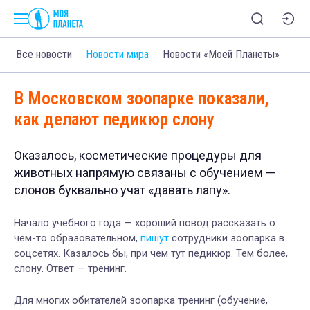
Все новости
Новости мира
Новости «Моей Планеты»
В Московском зоопарке показали,
как делают педикюр слону
Оказалось, косметические процедуры для
животных напрямую связаны с обучением —
слонов буквально учат «давать лапу».
Начало учебного года — х
ороший повод рассказать о
чем-то образовательном,
пишут
сотрудники зоопарка в
соцсетях
. Казалось бы, при чем тут педикюр. Тем более,
слону. Ответ
—
тренинг.
Для многих обитателей
з
оопарка тренинг (
обучение,