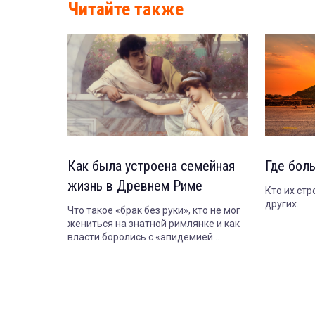
Читайте также
Как была устроена семейная
Где бол
жизнь в Древнем Риме
Кто их стр
других.
Что такое «брак без руки», кто не мог
жениться на знатной римлянке и как
власти боролись с «эпидемией
безбрачия».