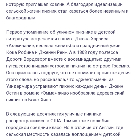
которую приглашал хозяин. А благодаря идеализации
сельской жизни пикник стал казаться более невинным и
благородным.
Первое упоминание об уличном пикнике в детской
литературе встречается в книге Джона Харриса
«Ухаживание, веселая женитьба и праздничный ужин
Кока Робина и Дженни Рен». А в 1808 году поэтесса
Дороти Вордсворт вместе с восемнадцатью другими
путешественницами устроила пикник на острове Грасмир.
Она призналась подруге, что не понимает происхождения
этого слова, но рассказала, что «джентльмены из
Уиндермира устраивают пикник каждый день». Джейн
Остин в романе «Эмма» живо изобразила деревенский
пикник на Бокс-Хилл.
В следующие десятилетия уличные пикники
распространились в США. Там их тоже полюбил
городской средний класс. Но в отличие от Англии, где
сельская местность казалась воплощением детской