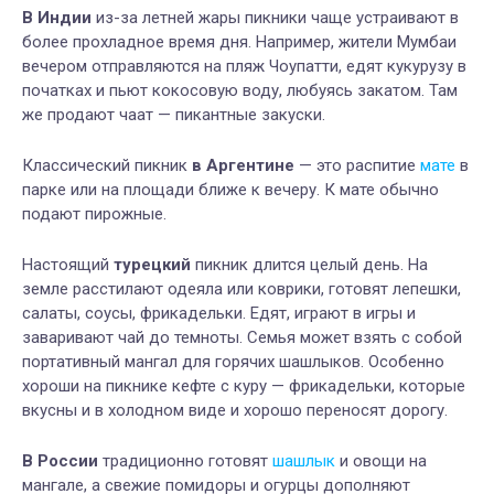
В Индии
из-за летней жары пикники чаще устраивают в
более прохладное время дня. Например, жители Мумбаи
вечером отправляются на пляж Чоупатти, едят кукурузу в
початках и пьют кокосовую воду, любуясь закатом. Там
же продают чаат — пикантные закуски.
Классический пикник
в Аргентине
— это распитие
мате
в
парке или на площади ближе к вечеру. К мате обычно
подают пирожные.
Настоящий
турецкий
пикник длится целый день. На
земле расстилают одеяла или коврики, готовят лепешки,
салаты, соусы, фрикадельки. Едят, играют в игры и
заваривают чай до темноты. Семья может взять с собой
портативный мангал для горячих шашлыков. Особенно
хороши на пикнике кефте с куру — фрикадельки, которые
вкусны и в холодном виде и хорошо переносят дорогу.
В России
традиционно готовят
шашлык
и овощи на
мангале, а свежие помидоры и огурцы дополняют