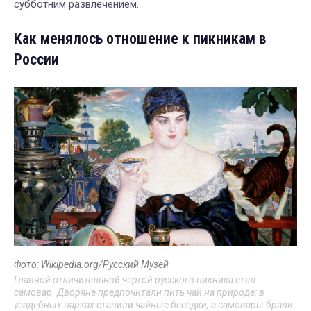
субботним развлечением.
Как менялось отношение к пикникам в
России
Фото: Wikipedia.org/Русский Музей
Главной отличительной чертой русского пикника стал
самовар. Дворяне предпочитали пить чай на природе: в
усадебных парках ставили чайные беседки, а самовары брали