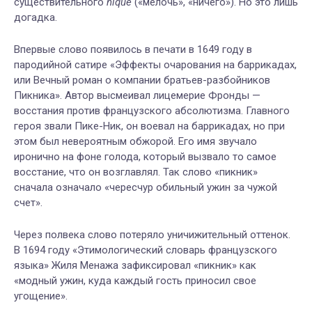
существительного
nique
(«мелочь», «ничего»). Но это лишь
догадка.
Впервые слово появилось в печати в 1649 году в
пародийной сатире «Эффекты очарования на баррикадах,
или Вечный роман о компании братьев-разбойников
Пикника». Автор высмеивал лицемерие Фронды —
восстания против французского абсолютизма. Главного
героя звали Пике-Ник, он воевал на баррикадах, но при
этом был невероятным обжорой. Его имя звучало
иронично на фоне голода, который вызвало то самое
восстание, что он возглавлял. Так слово «пикник»
сначала означало «чересчур обильный ужин за чужой
счет».
Через полвека слово потеряло уничижительный оттенок.
В 1694 году «Этимологический словарь французского
языка» Жиля Менажа зафиксировал «пикник» как
«модный ужин, куда каждый гость приносил свое
угощение».