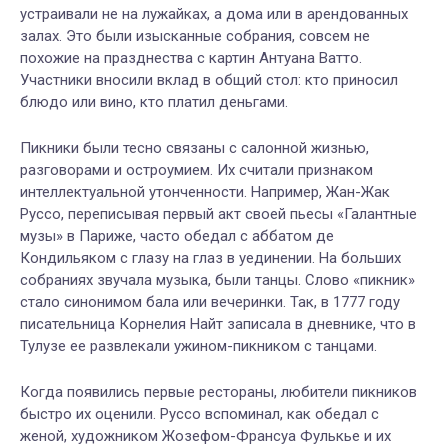
устраивали не на лужайках, а дома или в арендованных
залах. Это были изысканные собрания, совсем не
похожие на празднества с картин Антуана Ватто.
Участники вносили вклад в общий стол: кто приносил
блюдо или вино, кто платил деньгами.
Пикники были тесно связаны с салонной жизнью,
разговорами и остроумием. Их считали признаком
интеллектуальной утонченности. Например, Жан-Жак
Руссо, переписывая первый акт своей пьесы «Галантные
музы» в Париже, часто обедал с аббатом де
Кондильяком с глазу на глаз в уединении. На больших
собраниях звучала музыка, были танцы. Слово «пикник»
стало синонимом бала или вечеринки. Так, в 1777 году
писательница Корнелия Найт записала в дневнике, что в
Тулузе ее развлекали ужином-пикником с танцами.
Когда появились первые рестораны, любители пикников
быстро их оценили. Руссо вспоминал, как обедал с
женой, художником Жозефом-Франсуа Фулькье и их