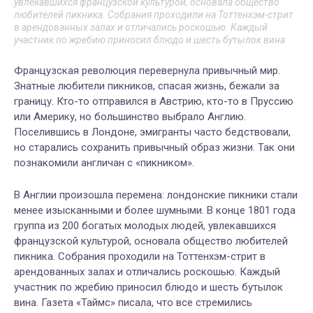
увлекавшихся французской культурой, основала общество
любителей пикника. Собрания проходили на Тоттенхэм-стрит
в арендованных залах и отличались роскошью. Каждый
участник по жребию приносил блюдо и шесть бутылок вина
Французская революция перевернула привычный мир.
Знатные любители пикников, спасая жизнь, бежали за
границу. Кто-то отправился в Австрию, кто-то в Пруссию
или Америку, но большинство выбрало Англию.
Поселившись в Лондоне, эмигранты часто бедствовали,
но старались сохранить привычный образ жизни. Так они
познакомили англичан с «пикником».
В Англии произошла перемена: лондонские пикники стали
менее изысканными и более шумными. В конце 1801 года
группа из 200 богатых молодых людей, увлекавшихся
французской культурой, основала общество любителей
пикника. Собрания проходили на Тоттенхэм-стрит в
арендованных залах и отличались роскошью. Каждый
участник по жребию приносил блюдо и шесть бутылок
вина. Газета «Таймс» писала, что все стремились