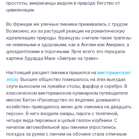
простоты, американцы видели в природе бегство от
цивилизации.
Во Франции же уличные пикники приживались с трудом.
Возможно, из-за растущей реакции на романтическую
идеализацию природы. Французы считали такие трапезы
не невинными и здоровыми, как в Англии или Америке, а
декадентскими и порочными. Ярче всего это передала
картина Эдуарда Мане «Завтрак на траве».
Настоящий расцвет пикника пришелся на
викторианскую
эпоху.
Высшее общество помешалось на этих выездах:
слуги выносили на лужайки столы, фарфор и серебро. В
классическом викторианском кулинарном путеводителе
миссис Битон «Руководство по ведению домашнего
хозяйства» приводилось меню для «пикника на двадцать
персон». В него входили омары, пироги с телятиной,
четыре вида пирожных и целый галлон клубники. С
началом автомобильной эры пикники упростились:
поездка за рулем с ланчем на обочине стала отличным