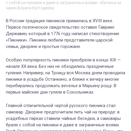
с собой на пикники и даже в заграничные вояжи. «Купчиха за
чаем» Бориса Кустодиева
В России традиция пикников прижилась в XVIII веке.
Первое поэтическое свидетельство оставил Гавриил
Державин, который в 1776 году написал стихотворение
«Пикники». Пикники любили представители царской
семьи, дворяне и простые горожане.
Особую популярность пикники приобрели в конце XIX —
начале XX века. Без них не обходились праздничные
гуляния. Например, на Троицу вся Москва днем проводила
пикники в усадьбе Останкино, а ближе к вечеру многие
перебирались продолжать веселье в Марьину рощу. В
первые майские дни гуляли в Сокольниках.
Главной отличительной чертой русского пикника стал
самовар. Дворяне предпочитали пить чай на природе: в
усадебных парках ставили чайные беседки, а самовары
брали с собой на пикники и даже в заграничные вояжи.