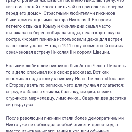
Граф Строганов жаловался писателю Николаю Гречу, что
никто из гостей не хочет пить чай на пригорке за озером
перед его домом. Страстными любителями пикников
были домочадцы императора Николая II. Во время
летнего отдыха в Крыму и Финляндии семья часто
съезжала на берег, собирала ягоды, пекла картошку на
костре. Формат пикника использовали даже для встреч
на высшем уровне — так, в 1911 году совместный пикник
ознаменовал встречу Николая II и короля Швеции.
Большим любителем пикников был Антон Чехов. Писатель
то и дело описывал их в своих рассказах. Вот как
вспоминал подготовку к пикнику Иван Шмелев: «Послали
к Егорову взять по записке, чего для гулянья полагается:
сырку, колбасы с языком, балычку, икорки, свежих
огурчиков, мармеладцу, лимончика... Сварили два десятка
яиц вкрутую».
После революции пикники стали более демократичными.
Никто уже не соблюдал особый этикет и дресс-код, а
вместо изысканных угощений в ход шли обычные