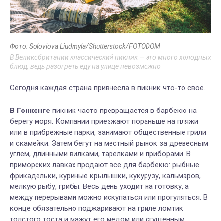
Фото: Soloviova Liudmyla/Shutterstock/FOTODOM
В Великобритании классический пикник — это много холодных
блюд, ведь разогреть еду на улице невозможно
Сегодня каждая страна привнесла в пикник что-то свое.
В Гонконге
пикник часто превращается в барбекю на
берегу моря. Компании приезжают пораньше на пляжи
или в прибрежные парки, занимают общественные грили
и скамейки. Затем бегут на местный рынок за древесным
углем, длинными вилками, тарелками и приборами. В
приморских лавках продают все для барбекю: рыбные
фрикадельки, куриные крылышки, кукурузу, кальмаров,
мелкую рыбу, грибы. Весь день уходит на готовку, а
между перерывами можно искупаться или прогуляться. В
конце обязательно поджаривают на гриле ломтик
толстого тоста и мажут его медом или сгущенным