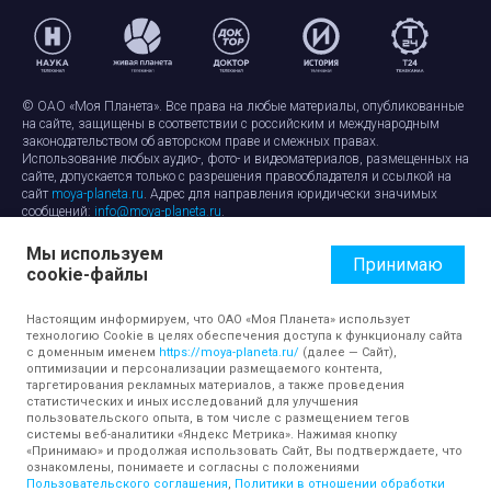
© ОАО «Моя Планета». Все права на любые материалы, опубликованные
на сайте, защищены в соответствии с российским и международным
законодательством об авторском праве и смежных правах.
Использование любых аудио-, фото- и видеоматериалов, размещенных на
сайте, допускается только с разрешения правообладателя и ссылкой на
сайт
moya-planeta.ru
. Адрес для направления юридически значимых
сообщений:
info@moya-planeta.ru
.
Мы используем
Правила сайта
Работа с cookie-файлами
Принимаю
cookie-файлы
Защита персональных данных
Обработка персональных данных
Согласие на обработку персональных данных
Настоящим информируем, что ОАО «Моя Планета» использует
технологию Cookie в целях обеспечения доступа к функционалу сайта
с доменным именем
https://moya-planeta.ru/
(далее — Сайт),
оптимизации и персонализации размещаемого контента,
таргетирования рекламных материалов, а также проведения
статистических и иных исследований для улучшения
пользовательского опыта, в том числе с размещением тегов
системы веб-аналитики «Яндекс Метрика». Нажимая кнопку
«Принимаю» и продолжая использовать Сайт, Вы подтверждаете, что
ознакомлены, понимаете и согласны с положениями
Пользовательского соглашения
,
Политики в отношении обработки