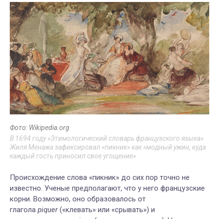
Фото: Wikipedia.org
В 1694 году «Этимологический словарь французского языка»
Жиля Менажа зафиксировал «пикник» как «модный ужин, куда
каждый гость приносил свое угощение»
Происхождение слова «пикник» до сих пор точно не
известно. Ученые предполагают, что у него французские
корни. Возможно, оно образовалось от
глагола
piquer
(«клевать» или «срывать») и