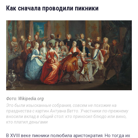
Как сначала проводили пикники
Фото: Wikipedia.org
Это были изысканные собрания, совсем не похожие на
празднества с картин Антуана Ватто. Участники по-прежнему
вносили вклад в общий стол: кто приносил блюдо или вино,
кто платил деньгами
В XVIII веке пикники полюбила аристократия. Но тогда их