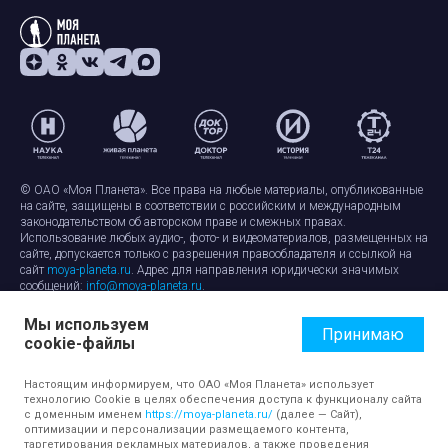
© ОАО «Моя Планета». Все права на любые материалы, опубликованные
на сайте, защищены в соответствии с российским и международным
законодательством об авторском праве и смежных правах.
Использование любых аудио-, фото- и видеоматериалов, размещенных на
сайте, допускается только с разрешения правообладателя и ссылкой на
сайт
moya-planeta.ru
. Адрес для направления юридически значимых
сообщений:
info@moya-planeta.ru
.
Мы используем
Правила сайта
Работа с cookie-файлами
Принимаю
cookie-файлы
Защита персональных данных
Обработка персональных данных
Согласие на обработку персональных данных
Настоящим информируем, что ОАО «Моя Планета» использует
технологию Cookie в целях обеспечения доступа к функционалу сайта
с доменным именем
https://moya-planeta.ru/
(далее — Сайт),
оптимизации и персонализации размещаемого контента,
таргетирования рекламных материалов, а также проведения