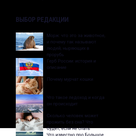
ВЫБОР РЕДАКЦИИ
Морж: что это за животное,
и почему так называют
людей, ныряющих в
прорубь
Герб России: история и
описание
Почему мурчат кошки
Что такое ледоход и когда
он происходит
Сколько человек может
прожить без сна? Что
будет, если не спать
Что известно про Большое