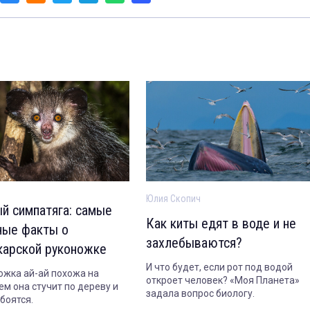
Юлия Скопич
й симпатяга: самые
Как киты едят в воде и не
ные факты о
захлебываются?
карской руконожке
И что будет, если рот под водой
ожка ай-ай похожа на
откроет человек? «Моя Планета»
ем она стучит по дереву и
задала вопрос биологу.
боятся.