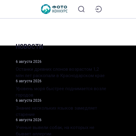
НОВОСТИ
6 августа 2026
Останки древних слонов возрастом 1,2
млн лет раскопали в Краснодарском крае
6 августа 2026
Уровень моря быстрее поднимается возле
городов
6 августа 2026
Знание нескольких языков замедляет
старение
6 августа 2026
Ученые вывели собак, на которых не
бывает аллергии