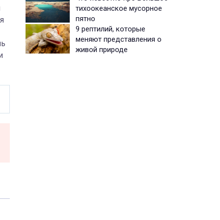
и
тихоокеанское мусорное
пятно
я
9 рептилий, которые
меняют представления о
нь
живой природе
и