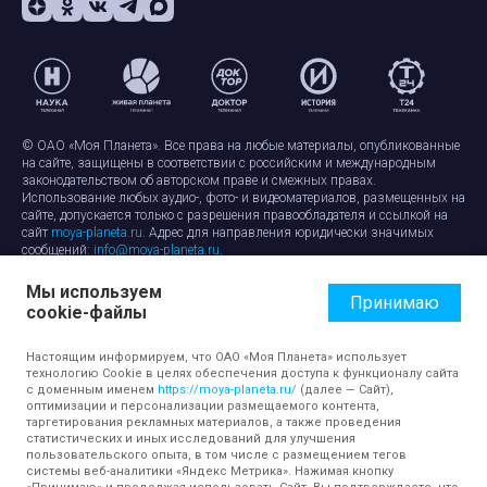
© ОАО «Моя Планета». Все права на любые материалы, опубликованные
на сайте, защищены в соответствии с российским и международным
законодательством об авторском праве и смежных правах.
Использование любых аудио-, фото- и видеоматериалов, размещенных на
сайте, допускается только с разрешения правообладателя и ссылкой на
сайт
moya-planeta.ru
. Адрес для направления юридически значимых
сообщений:
info@moya-planeta.ru
.
Мы используем
Правила сайта
Работа с cookie-файлами
Принимаю
cookie-файлы
Защита персональных данных
Обработка персональных данных
Согласие на обработку персональных данных
Настоящим информируем, что ОАО «Моя Планета» использует
технологию Cookie в целях обеспечения доступа к функционалу сайта
с доменным именем
https://moya-planeta.ru/
(далее — Сайт),
оптимизации и персонализации размещаемого контента,
таргетирования рекламных материалов, а также проведения
статистических и иных исследований для улучшения
пользовательского опыта, в том числе с размещением тегов
системы веб-аналитики «Яндекс Метрика». Нажимая кнопку