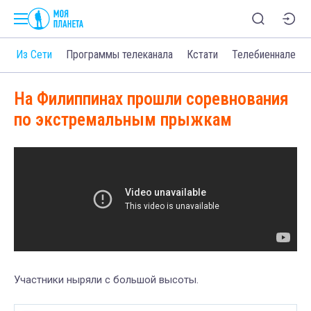
о
Из Сети
Программы телеканала
Кстати
Телебиеннале
На Филиппинах прошли соревнования
по экстремальным прыжкам
Участники ныряли с большой высоты.