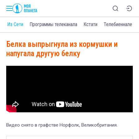
о
Из Сети
Программы телеканала
Кстати
Телебиеннале
Белка выпрыгнула из кормушки и
напугала другую белку
Видео снято в графстве Норфолк, Великобритания.