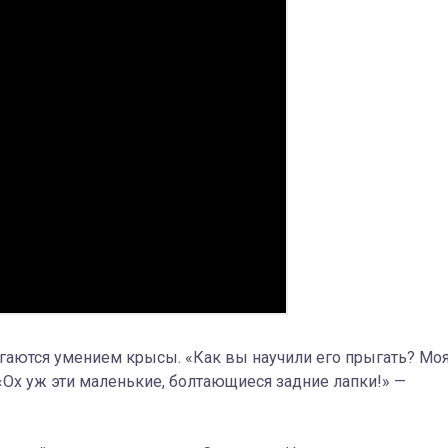
гаются умением крысы. «Как вы научили его прыгать? Мо
 «Ох уж эти маленькие, болтающиеся задние лапки!» —