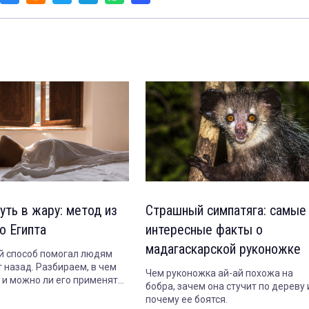
уть в жару: метод из
Страшный симпатяга: самые
о Египта
интересные факты о
мадагаскарской руконожке
 способ помогал людям
 назад. Разбираем, в чем
Чем руконожка ай-ай похожа на
т и можно ли его применять
бобра, зачем она стучит по дереву 
почему ее боятся.