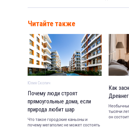
Читайте также
Юлия Скопич
Как засн
Почему люди строят
Древнег
прямоугольные дома, если
Необычный
природа любит шар
тысячи лет
он состои
Что такое городские каньоны и
сегодня.
почему мегаполис не может состоять