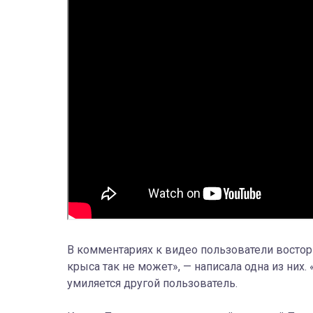
В комментариях к видео пользователи востор
крыса так не может», — написала одна из них.
умиляется другой пользователь.