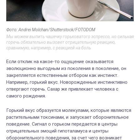
Фото: Andrei Molchan/Shutterstock/FOTODOM
Мы можем выпить чашечку горьковатого эспрессо, но сильная
горечь обязательно вызовет отрицательную реакцию,
сравнимую, например, с реакцией на боль
Если отклик на какое-то ощущение оказывается
эволюционно выгодным из поколения в поколение, он
закрепляется естественным отбором как инстинкт.
Например, горький вкус. Новорожденные инстинктивно
отвергают горечь. Сахар же привлекает человека с
самого рождения.
Горький вкус образуется молекулами, которые являются
растительными токсинами, и запускает оборонительное
поведение. Сигнал о горьком передается в центры
отрицательных эмоций гипоталамуса и центры
оборонительного поведения, за счет чего возникает