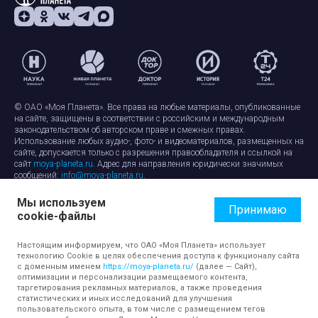
© ОАО «Моя Планета». Все права на любые материалы, опубликованные
на сайте, защищены в соответствии с российским и международным
законодательством об авторском праве и смежных правах.
Использование любых аудио-, фото- и видеоматериалов, размещенных на
сайте, допускается только с разрешения правообладателя и ссылкой на
сайт
moya-planeta.ru
. Адрес для направления юридически значимых
сообщений:
info@moya-planeta.ru
.
Мы используем
Правила сайта
Работа с cookie-файлами
Принимаю
cookie-файлы
Защита персональных данных
Обработка персональных данных
Согласие на обработку персональных данных
Настоящим информируем, что ОАО «Моя Планета» использует
технологию Cookie в целях обеспечения доступа к функционалу сайта
с доменным именем
https://moya-planeta.ru/
(далее — Сайт),
оптимизации и персонализации размещаемого контента,
таргетирования рекламных материалов, а также проведения
статистических и иных исследований для улучшения
пользовательского опыта, в том числе с размещением тегов