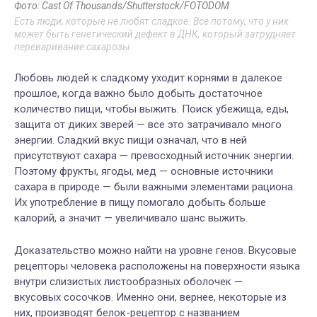
Фото: Cast Of Thousands/Shutterstock/FOTODOM
Есть люди, которые не любят сладкое. Все потому, что у них
может быть генетический дефект в ДНК, который затрудняет
переваривание сахарозы
Любовь людей к сладкому уходит корнями в далекое
прошлое, когда важно было добыть достаточное
количество пищи, чтобы выжить. Поиск убежища, еды,
защита от диких зверей — все это затрачивало много
энергии. Сладкий вкус пищи означал, что в ней
присутствуют сахара — превосходный источник энергии.
Поэтому фрукты, ягоды, мед — основные источники
сахара в природе — были важными элементами рациона.
Их употребление в пищу помогало добыть больше
калорий, а значит — увеличивало шанс выжить.
Доказательство можно найти на уровне генов. Вкусовые
рецепторы человека расположены на поверхности языка
внутри слизистых листообразных оболочек —
вкусовых сосочков. Именно они, вернее, некоторые из
них, производят белок-рецептор с названием