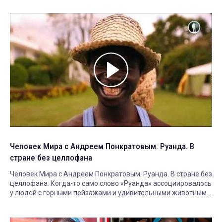
Человек Мира с Андреем Понкратовым. Руанда. В
стране без целлофана
Человек Мира с Андреем Понкратовым. Руанда. В стране без
целлофана. Когда-то само слово «Руанда» ассоциировалось
у людей с горными пейзажами и удивительными животными,
потом с войной и геноцидам, сейчас на первый план снова